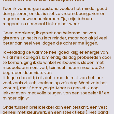
Toen ik vanmorgen opstond voelde het minder goed
dan gisteren, en dat is niet zo vreemd, aangezien er
regen en onweer aankomen. Tja, mijn lichaam
reageert nu eenmaal flink op het weer.
Geen probleem, ik geniet nog helemaal na van
gisteren. En het is nu iets minder, maar nog altijd veel
beter dan heel veel dagen die achter me liggen.
Ik verdraag de warmte heel goed, krijg er energie van.
Als al mijn collega's lamlendig de dag probeerden door
te komen, ging ik de winkel verbouwen, slepen met
meubels, emmers verf, tuinhout, noem maar op. Ze
begrepen daar niets van.
Ik legde dan altijd uit, dat ik me de rest van het jaar
voel, zoals zij zich voelden op zo'n dag. Want zo is het
voor mij, met fibromyalgie. Maar nu geniet ik nog
lekker even, met volle teugen, van een soepeler lijf en
minder pijn 🎉.
Ondertussen brei ik lekker aan een testknit, een vest
geheel met kleurwerk, en een steek (ieks!). Het pand