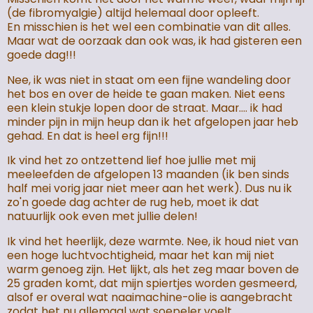
(de fibromyalgie) altijd helemaal door opleeft.
En misschien is het wel een combinatie van dit alles.
Maar wat de oorzaak dan ook was, ik had gisteren een
goede dag!!!
Nee, ik was niet in staat om een fijne wandeling door
het bos en over de heide te gaan maken. Niet eens
een klein stukje lopen door de straat. Maar.... ik had
minder pijn in mijn heup dan ik het afgelopen jaar heb
gehad. En dat is heel erg fijn!!!
Ik vind het zo ontzettend lief hoe jullie met mij
meeleefden de afgelopen 13 maanden (ik ben sinds
half mei vorig jaar niet meer aan het werk). Dus nu ik
zo'n goede dag achter de rug heb, moet ik dat
natuurlijk ook even met jullie delen!
Ik vind het heerlijk, deze warmte. Nee, ik houd niet van
een hoge luchtvochtigheid, maar het kan mij niet
warm genoeg zijn. Het lijkt, als het zeg maar boven de
25 graden komt, dat mijn spiertjes worden gesmeerd,
alsof er overal wat naaimachine-olie is aangebracht
zodat het nu allemaal wat soepeler voelt.