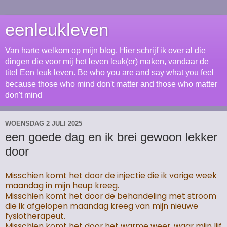
eenleukleven
Van harte welkom op mijn blog. Hier schrijf ik over al die
dingen die voor mij het leven leuk(er) maken, vandaar de
titel Een leuk leven. Be who you are and say what you feel
because those who mind don't matter and those who matter
don't mind
WOENSDAG 2 JULI 2025
een goede dag en ik brei gewoon lekker
door
Misschien komt het door de injectie die ik vorige week
maandag in mijn heup kreeg.
Misschien komt het door de behandeling met stroom
die ik afgelopen maandag kreeg van mijn nieuwe
fysiotherapeut.
Misschien komt het door het warme weer, waar mijn lijf